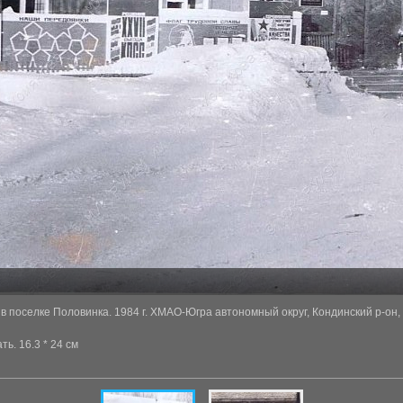
 поселке Половинка. 1984 г. ХМАО-Югра автономный округ, Кондинский р-он, 
ь. 16.3 * 24 см