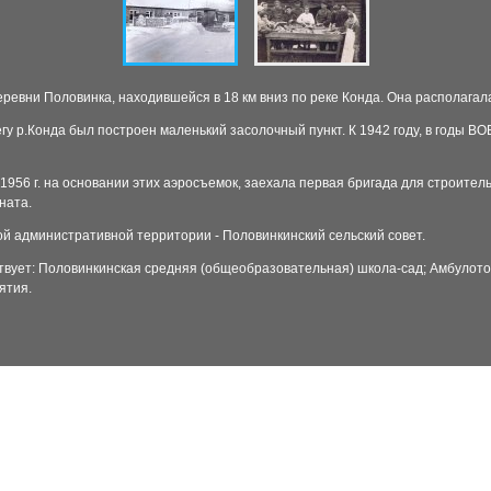
ревни Половинка, находившейся в 18 км вниз по реке Конда. Она располагал
егу р.Конда был построен маленький засолочный пункт. К 1942 году, в годы 
 1956 г. на основании этих аэросъемок, заехала первая бригада для строите
ната.
ой административной территории - Половинкинский сельский совет.
вует: Половинкинская средняя (общеобразовательная) школа-сад; Амбулотор
ятия.