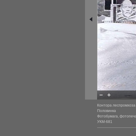
Контора леспромхоза в
Половинка
Фотобумага, фотопечат
УКМ-681