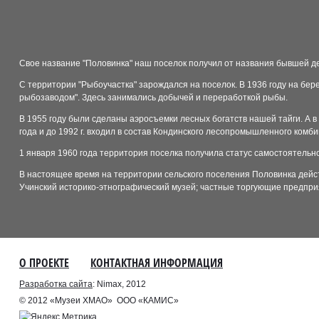
Свое название "Половинка" наш поселок получил от названия бывшей де
С территории "Рыбоучастка" зарождался на поселок. В 1936 году на бер
рыбозаводом". Здесь занимались добычей и переработкой рыбы.
В 1955 году были сделаны аэросъемки лесных богатств нашей тайги. А в
года и до 1992 г. входил в состав Кондинского лесопромышленного комби
1 января 1960 года территория поселка получила статус самостоятельн
В настоящее время на территории сельского поселения Половинка дейст
Учинский историко-этнографический музей; частные торгующие предпри
О ПРОЕКТЕ
КОНТАКТНАЯ ИНФОРМАЦИЯ
Разработка сайта
: Nimax, 2012
© 2012 «Музеи ХМАО» ООО «КАМИС»